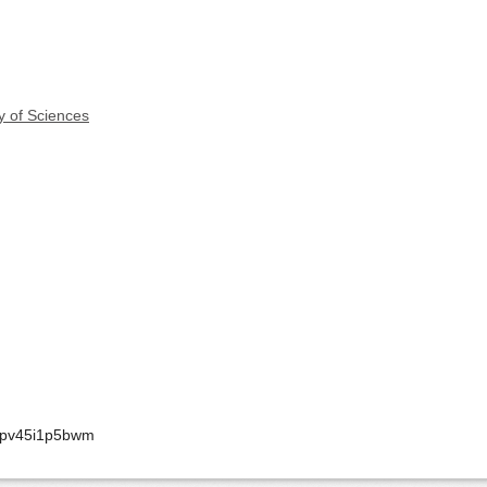
y of Sciences
bcpv45i1p5bwm