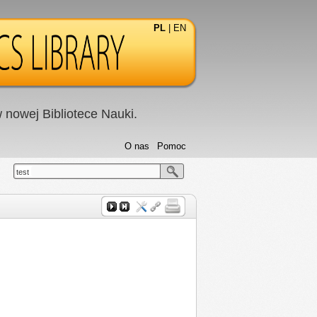
PL
|
EN
nowej Bibliotece Nauki.
O nas
Pomoc
test