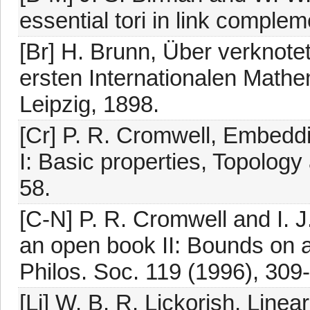
essential tori in link comple
[Br] H. Brunn, Über verknot
ersten Internationalen Mathe
Leipzig, 1898.
[Cr] P. R. Cromwell, Embeddi
I: Basic properties, Topology 
58.
[C-N] P. R. Cromwell and I. J
an open book II: Bounds on 
Philos. Soc. 119 (1996), 309
[Li] W. B. R. Lickorish, Linea