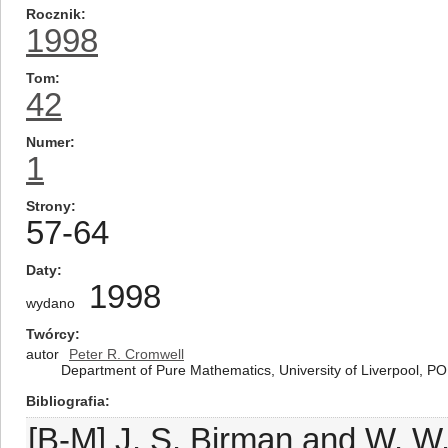
Rocznik
1998
Tom
42
Numer
1
Strony
57-64
Daty
1998
wydano
Twórcy
autor
Peter R. Cromwell
Department of Pure Mathematics, University of Liverpool, P
Bibliografia
[B-M] J. S. Birman and W. W.