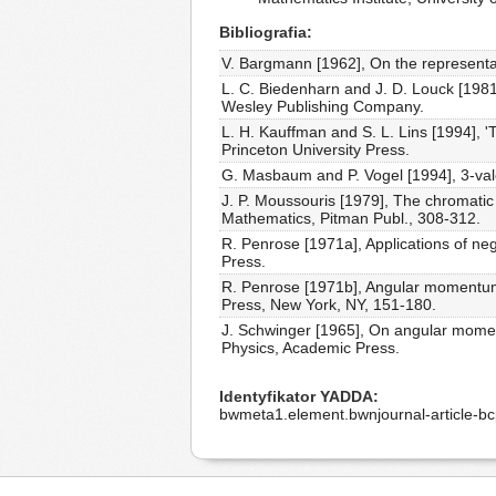
Bibliografia
V. Bargmann [1962], On the representat
L. C. Biedenharn and J. D. Louck [1981
Wesley Publishing Company.
L. H. Kauffman and S. L. Lins [1994], '
Princeton University Press.
G. Masbaum and P. Vogel [1994], 3-val
J. P. Moussouris [1979], The chromatic
Mathematics, Pitman Publ., 308-312.
R. Penrose [1971a], Applications of neg
Press.
R. Penrose [1971b], Angular momentum:
Press, New York, NY, 151-180.
J. Schwinger [1965], On angular momen
Physics, Academic Press.
Identyfikator YADDA
bwmeta1.element.bwnjournal-article-