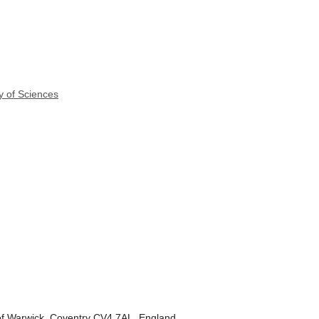
y of Sciences
 of Warwick, Coventry CV4 7AL, England