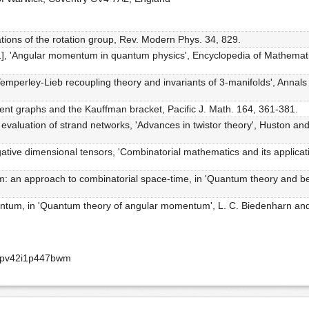
ions of the rotation group, Rev. Modern Phys. 34, 829.
], 'Angular momentum in quantum physics', Encyclopedia of Mathematics
Temperley-Lieb recoupling theory and invariants of 3-manifolds', Annals
ent graphs and the Kauffman bracket, Pacific J. Math. 164, 361-381.
 evaluation of strand networks, 'Advances in twistor theory', Huston a
ative dimensional tensors, 'Combinatorial mathematics and its applicati
 an approach to combinatorial space-time, in 'Quantum theory and bey
tum, in 'Quantum theory of angular momentum', L. C. Biedenharn and 
bcpv42i1p447bwm