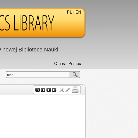
PL
|
EN
nowej Bibliotece Nauki.
O nas
Pomoc
test