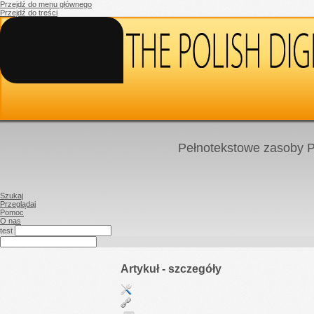
Przejdź do menu głównego
Przejdź do treści
Pełnotekstowe zasoby P
Szukaj
Przeglądaj
Pomoc
O nas
test
Artykuł - szczegóły