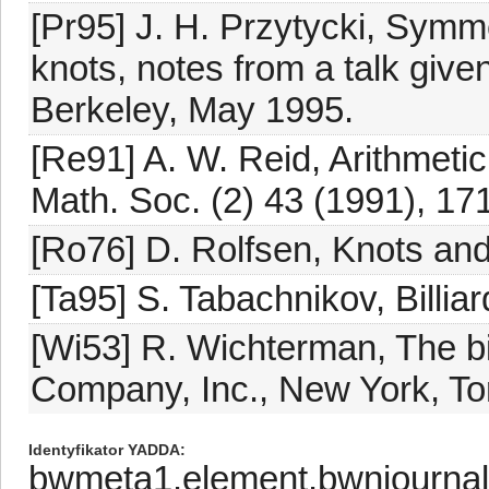
[Pr95] J. H. Przytycki, Symme
knots, notes from a talk give
Berkeley, May 1995.
[Re91] A. W. Reid, Arithmeti
Math. Soc. (2) 43 (1991), 17
[Ro76] D. Rolfsen, Knots and 
[Ta95] S. Tabachnikov, Billia
[Wi53] R. Wichterman, The b
Company, Inc., New York, To
Identyfikator YADDA
bwmeta1.element.bwnjournal