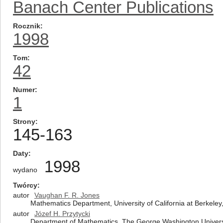
Banach Center Publications
Rocznik
1998
Tom
42
Numer
1
Strony
145-163
Daty
1998
wydano
Twórcy
autor
Vaughan F. R. Jones
Mathematics Department, University of California at Berkeley,
autor
Józef H. Przytycki
Department of Mathematics, The George Washington Universi