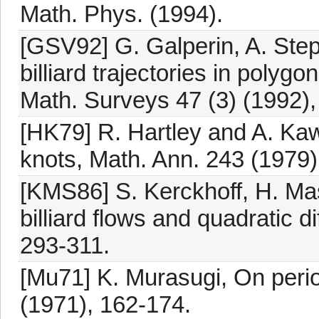
Math. Phys. (1994).
[GSV92] G. Galperin, A. Step
billiard trajectories in poly
Math. Surveys 47 (3) (1992),
[HK79] R. Hartley and A. Kaw
knots, Math. Ann. 243 (1979)
[KMS86] S. Kerckhoff, H. Masu
billiard flows and quadratic d
293-311.
[Mu71] K. Murasugi, On peri
(1971), 162-174.