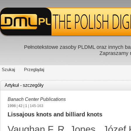
Pełnotekstowe zasoby PLDML oraz innych baz
Zapraszamy
Szukaj
Przeglądaj
Artykuł - szczegóły
Banach Center Publications
1998
|
42
|
1
| 145-163
Lissajous knots and billiard knots
Vaughan F. R. Jones
,
Józef 