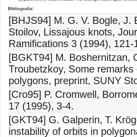
Bibliografia
[BHJS94] M. G. V. Bogle, J. E
Stoilov, Lissajous knots, Jou
Ramifications 3 (1994), 121-
[BGKT94] M. Boshernitzan, G
Troubetzkoy, Some remarks on 
polygons, preprint, SUNY St
[Cro95] P. Cromwell, Borromea
17 (1995), 3-4.
[GKT94] G. Galperin, T. Krög
instability of orbits in polyg