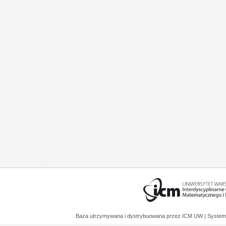
Baza utrzymywana i dystrybuowana przez
ICM UW
| System