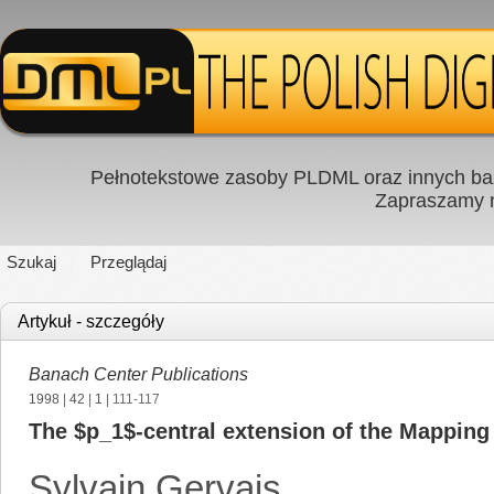
Pełnotekstowe zasoby PLDML oraz innych baz
Zapraszamy
Szukaj
Przeglądaj
Artykuł - szczegóły
Banach Center Publications
1998
|
42
|
1
| 111-117
The $p_1$-central extension of the Mapping
Sylvain Gervais