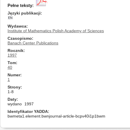
Pełne teksty:
Języki publikacji
EN
Wydawca
Institute of Mathematics Polish Academy of Sciences
Czasopismo
Banach Center Publications
Rocznik
1997
Tom
40
Numer
1
Strony
1-8
Daty
wydano
1997
Identyfikator YADDA
bwmeta1.element.bwnjournal-article-bcpv40i1p1bwm