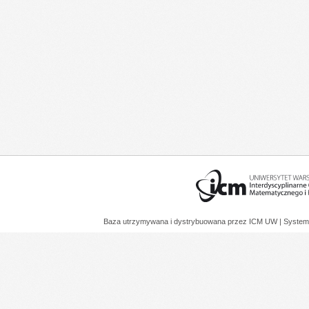
Baza utrzymywana i dystrybuowana przez
ICM UW
| System