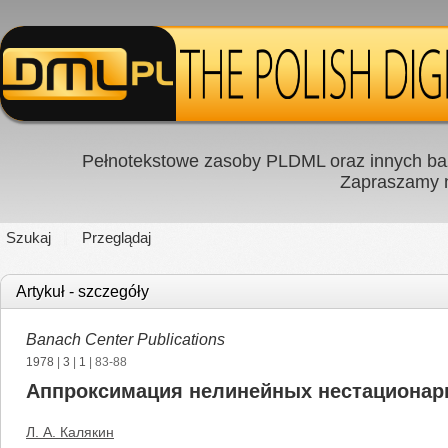
Pełnotekstowe zasoby PLDML oraz innych baz
Zapraszamy
Szukaj
Przeglądaj
Artykuł - szczegóły
Banach Center Publications
1978
|
3
|
1
| 83-88
Аппроксимация нелинейных нестационар
Л. А. Калякин