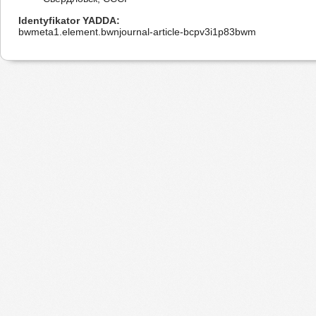
Identyfikator YADDA
bwmeta1.element.bwnjournal-article-bcpv3i1p83bwm