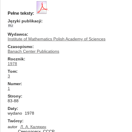
Pełne teksty:
Języki publikacji
RU
Wydawca
Institute of Mathematics Polish Academy of Sciences
Czasopismo
Banach Center Publications
Rocznik
1978
Tom
3
Numer
1
Strony
83-88
Daty
wydano
1978
Twórcy
autor
Л. А. Калякин
Свердловск, СССР