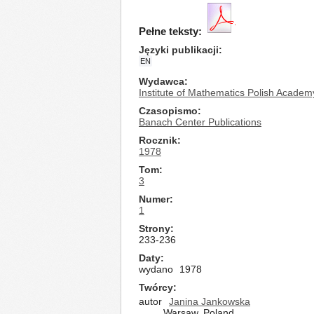
Pełne teksty:
Języki publikacji
EN
Wydawca
Institute of Mathematics Polish Academ
Czasopismo
Banach Center Publications
Rocznik
1978
Tom
3
Numer
1
Strony
233-236
Daty
wydano
1978
Twórcy
autor
Janina Jankowska
Warsaw, Poland