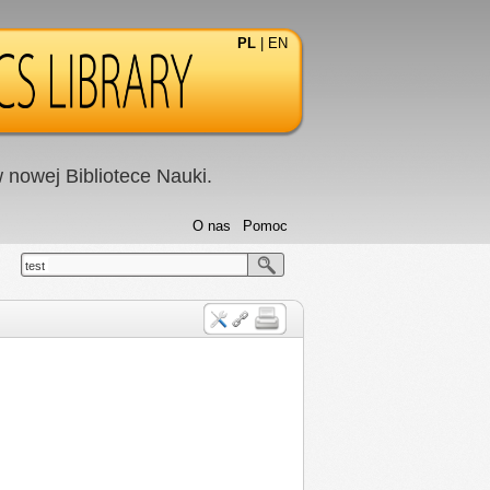
PL
|
EN
nowej Bibliotece Nauki.
O nas
Pomoc
test