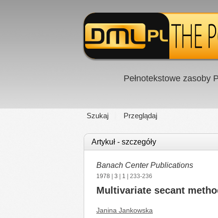
Pełnotekstowe zasoby P
Szukaj
Przeglądaj
Artykuł - szczegóły
Banach Center Publications
1978
|
3
|
1
| 233-236
Multivariate secant metho
Janina Jankowska