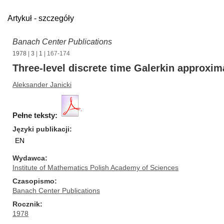
Artykuł - szczegóły
Banach Center Publications
1978
|
3
|
1
| 167-174
Three-level discrete time Galerkin approxim
Aleksander Janicki
Pełne teksty:
Języki publikacji
EN
Wydawca
Institute of Mathematics Polish Academy of Sciences
Czasopismo
Banach Center Publications
Rocznik
1978