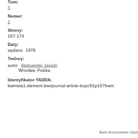
Tom
3
Numer
1
Strony
167-174
Daty
wydano
1978
Twórcy
autor
Aleksander Janicki
Wrocław, Polska
Identyfikator YADDA
bwmeta1.element.bwnjournal-article-bcpv3i1p167bwm
Baza utrzymywana i dys