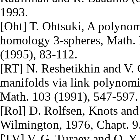
1993.
[Oht] T. Ohtsuki, A polynomi
homology 3-spheres, Math. 
(1995), 83-112.
[RT] N. Reshetikhin and V. G
manifolds via link polynomi
Math. 103 (1991), 547-597.
[Rol] D. Rolfsen, Knots and 
Wilmington, 1976, Chapt. 9
[TV] V. G. Turaev and O. Y. 