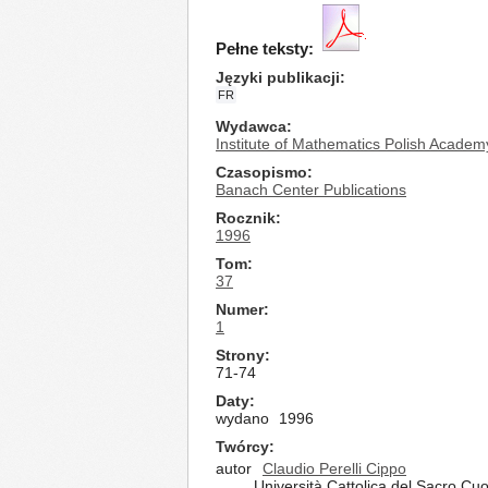
Pełne teksty:
Języki publikacji
FR
Wydawca
Institute of Mathematics Polish Academ
Czasopismo
Banach Center Publications
Rocznik
1996
Tom
37
Numer
1
Strony
71-74
Daty
wydano
1996
Twórcy
autor
Claudio Perelli Cippo
Università Cattolica del Sacro Cuo