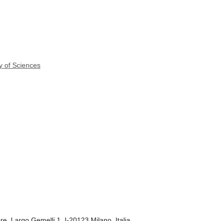
y of Sciences
re, Largo Gemelli 1, I-20123 Milano, Italia