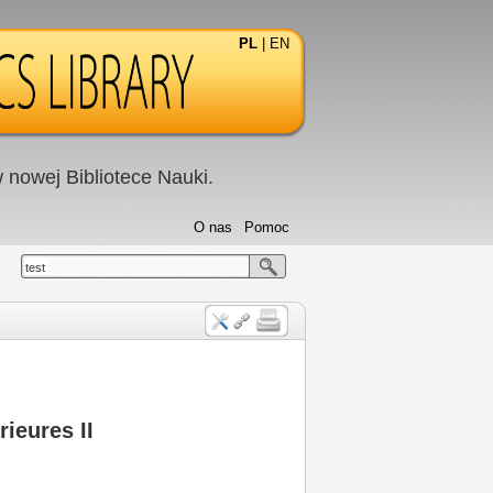
PL
|
EN
nowej Bibliotece Nauki.
O nas
Pomoc
test
ieures II