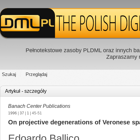
Pełnotekstowe zasoby PLDML oraz innych baz
Zapraszamy
Szukaj
Przeglądaj
Artykuł - szczegóły
Banach Center Publications
1996
|
37
|
1
| 45-51
On projective degenerations of Veronese s
Edoardo Ballico