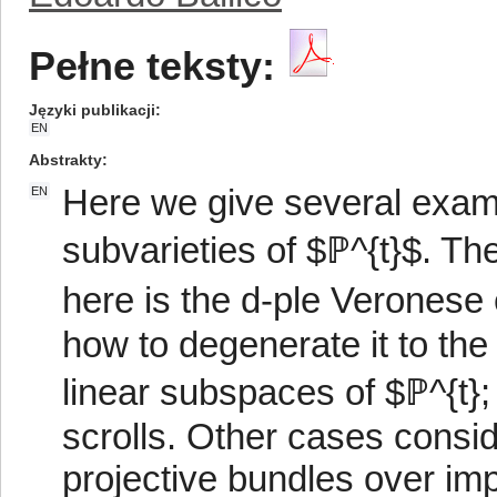
Pełne teksty:
Języki publikacji
EN
Abstrakty
Here we give several examp
EN
subvarieties of $ℙ^{t}$. T
here is the d-ple Veronese
how to degenerate it to the
linear subspaces of $ℙ^{t}; 
scrolls. Other cases consid
projective bundles over impo