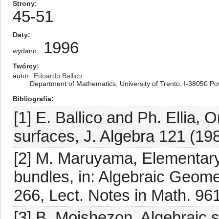
Strony
45-51
Daty
1996
wydano
Twórcy
autor
Edoardo Ballico
Department of Mathematics, University of Trento, I-38050 Pov
Bibliografia
[1] E. Ballico and Ph. Ellia,
surfaces, J. Algebra 121 (19
[2] M. Maruyama, Elementary 
bundles, in: Algebraic Geome
266, Lect. Notes in Math. 96
[3] B. Moishezon, Algebraic s