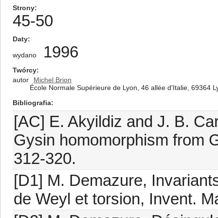
Strony
45-50
Daty
1996
wydano
Twórcy
autor
Michel Brion
École Normale Supérieure de Lyon, 46 allée d'Italie, 69364 
Bibliografia
[AC] E. Akyildiz and J. B. Car
Gysin homomorphism from G/B 
312-320.
[D1] M. Demazure, Invariant
de Weyl et torsion, Invent. M