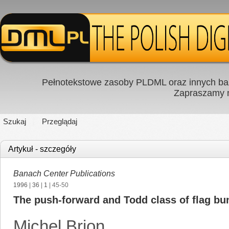
Pełnotekstowe zasoby PLDML oraz innych baz
Zapraszamy
Szukaj
Przeglądaj
Artykuł - szczegóły
Banach Center Publications
1996
|
36
|
1
| 45-50
The push-forward and Todd class of flag bu
Michel Brion