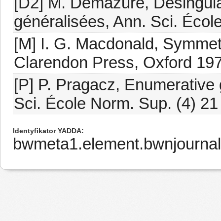
[D2] M. Demazure, Désingula
généralisées, Ann. Sci. Écol
[M] I. G. Macdonald, Symmetr
Clarendon Press, Oxford 197
[P] P. Pragacz, Enumerative 
Sci. École Norm. Sup. (4) 21
Identyfikator YADDA
bwmeta1.element.bwnjournal