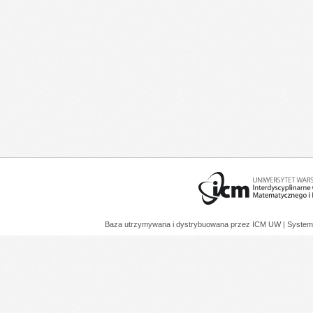
Baza utrzymywana i dystrybuowana przez
ICM UW
| System