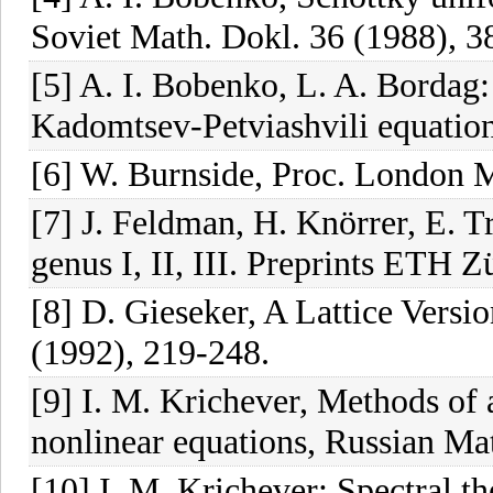
Soviet Math. Dokl. 36 (1988), 3
[5] A. I. Bobenko, L. A. Bordag:
Kadomtsev-Petviashvili equation
[6] W. Burnside, Proc. London M
[7] J. Feldman, H. Knörrer, E. T
genus I, II, III. Preprints ETH 
[8] D. Gieseker, A Lattice Versi
(1992), 219-248.
[9] I. M. Krichever, Methods of 
nonlinear equations, Russian Ma
[10] I. M. Krichever: Spectral t