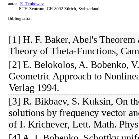
autor
E. Trubowitz
ETH-Zentrum, CH-8092 Zürich, Switzerland
Bibliografia
[1] H. F. Baker, Abel's Theorem 
Theory of Theta-Functions, Cam
[2] E. Belokolos, A. Bobenko, V.
Geometric Approach to Nonlinear
Verlag 1994.
[3] R. Bikbaev, S. Kuksin, On th
solutions by frequency vector a
of I. Krichever, Lett. Math. Phy
[4] A. I. Bobenko, Schottky unif