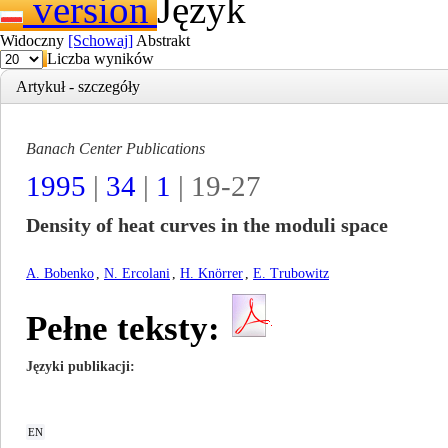
Język
Widoczny
[Schowaj]
Abstrakt
Liczba wyników
Artykuł - szczegóły
Banach Center Publications
1995
|
34
|
1
| 19-27
Density of heat curves in the moduli space
A. Bobenko
,
N. Ercolani
,
H. Knörrer
,
E. Trubowitz
Pełne teksty:
Języki publikacji
EN