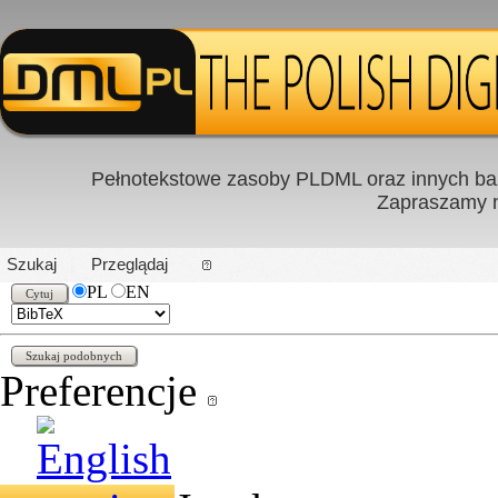
Pełnotekstowe zasoby PLDML oraz innych baz
Zapraszamy
PL
|
EN
Szukaj
Przeglądaj
PL
EN
Preferencje