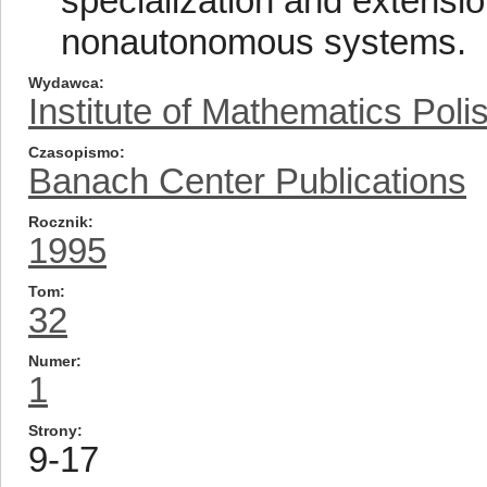
specialization and extension
nonautonomous systems.
Wydawca
Institute of Mathematics Pol
Czasopismo
Banach Center Publications
Rocznik
1995
Tom
32
Numer
1
Strony
9-17