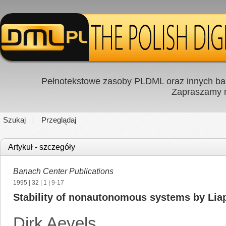
Pełnotekstowe zasoby PLDML oraz innych baz
Zapraszamy
Szukaj
Przeglądaj
Artykuł - szczegóły
Banach Center Publications
1995
|
32
|
1
| 9-17
Stability of nonautonomous systems by Lia
Dirk Aeyels