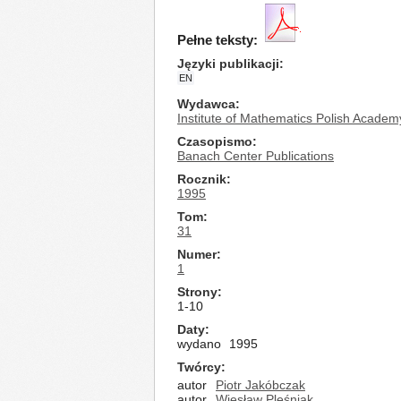
Pełne teksty:
Języki publikacji
EN
Wydawca
Institute of Mathematics Polish Academ
Czasopismo
Banach Center Publications
Rocznik
1995
Tom
31
Numer
1
Strony
1-10
Daty
wydano
1995
Twórcy
autor
Piotr Jakóbczak
autor
Wiesław Pleśniak