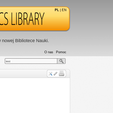
PL
|
EN
nowej Bibliotece Nauki.
O nas
Pomoc
test