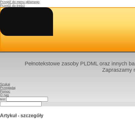
Przejdź do menu głównego
Przejdź do treści
Pełnotekstowe zasoby PLDML oraz innych baz
Zapraszamy
Szukaj
Przeglądaj
Pomoc
O nas
test
Artykuł - szczegóły