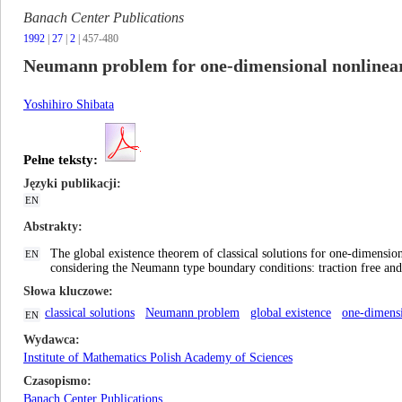
Banach Center Publications
1992
|
27
|
2
| 457-480
Neumann problem for one-dimensional nonlinear
Yoshihiro Shibata
Pełne teksty:
Języki publikacji
EN
Abstrakty
The global existence theorem of classical solutions for one-dimensio
EN
considering the Neumann type boundary conditions: traction free and 
Słowa kluczowe
classical solutions
Neumann problem
global existence
one-dimensi
EN
Wydawca
Institute of Mathematics Polish Academy of Sciences
Czasopismo
Banach Center Publications