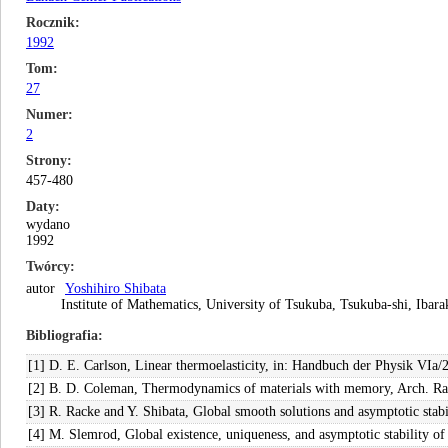
Rocznik
1992
Tom
27
Numer
2
Strony
457-480
Daty
wydano
1992
Twórcy
autor
Yoshihiro Shibata
Institute of Mathematics, University of Tsukuba, Tsukuba-shi, Ibara
Bibliografia
[1] D. E. Carlson, Linear thermoelasticity, in: Handbuch der Physik VIa/
[2] B. D. Coleman, Thermodynamics of materials with memory, Arch. Rat
[3] R. Racke and Y. Shibata, Global smooth solutions and asymptotic stabi
[4] M. Slemrod, Global existence, uniqueness, and asymptotic stability of