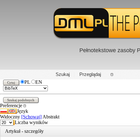
Pełnotekstowe zasoby P
PL
|
EN
Szukaj
Przeglądaj
PL
EN
Preferencje
Język
Widoczny
[Schowaj]
Abstrakt
Liczba wyników
Artykuł - szczegóły