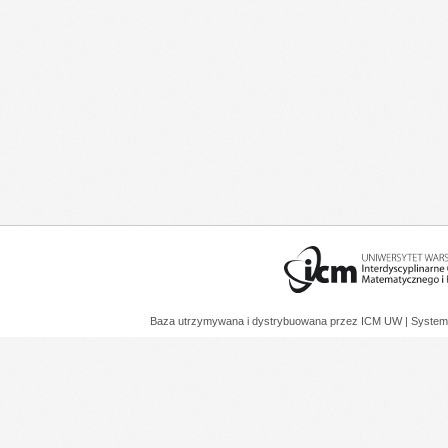
Baza utrzymywana i dystrybuowana przez
ICM UW
| System