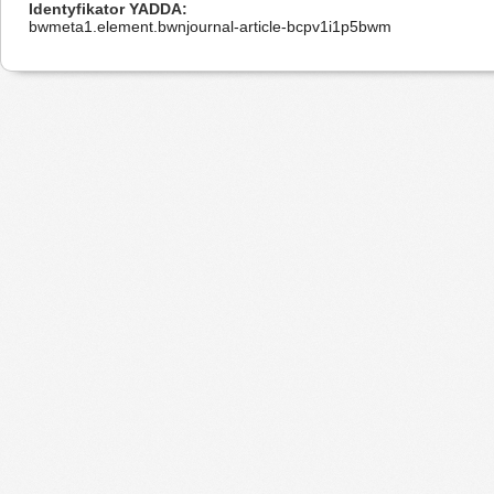
Identyfikator YADDA
bwmeta1.element.bwnjournal-article-bcpv1i1p5bwm