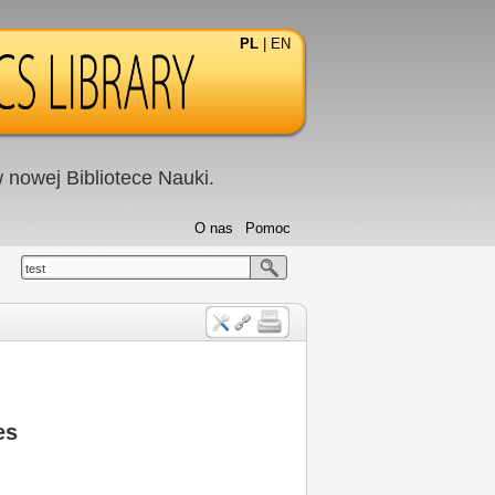
PL
|
EN
nowej Bibliotece Nauki.
O nas
Pomoc
test
es