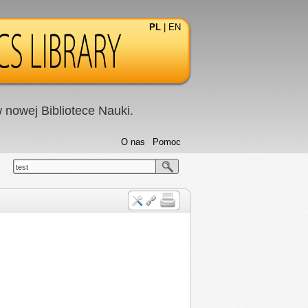
PL
|
EN
nowej Bibliotece Nauki.
O nas
Pomoc
test