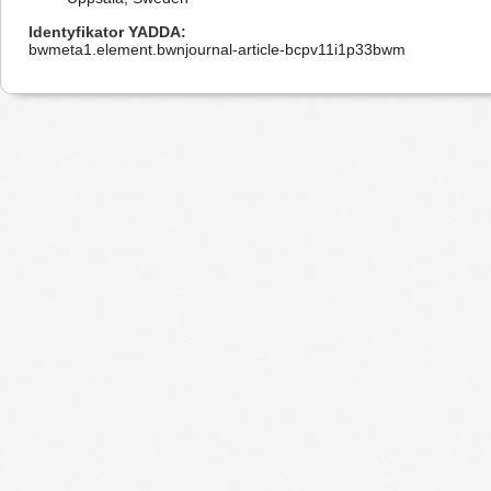
Identyfikator YADDA
bwmeta1.element.bwnjournal-article-bcpv11i1p33bwm