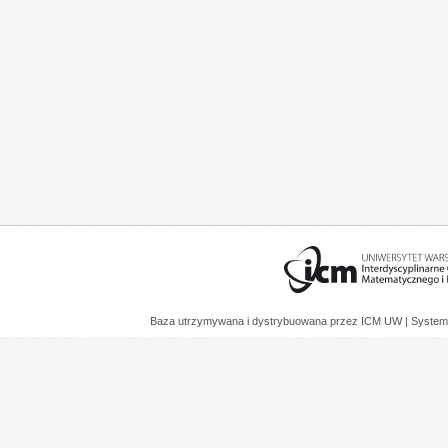
Baza utrzymywana i dystrybuowana przez
ICM UW
| System