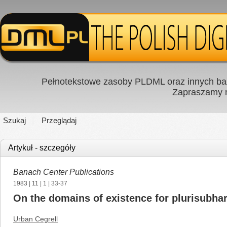
Pełnotekstowe zasoby PLDML oraz innych baz
Zapraszamy
Szukaj
Przeglądaj
Artykuł - szczegóły
Banach Center Publications
1983
|
11
|
1
| 33-37
On the domains of existence for plurisubha
Urban Cegrell