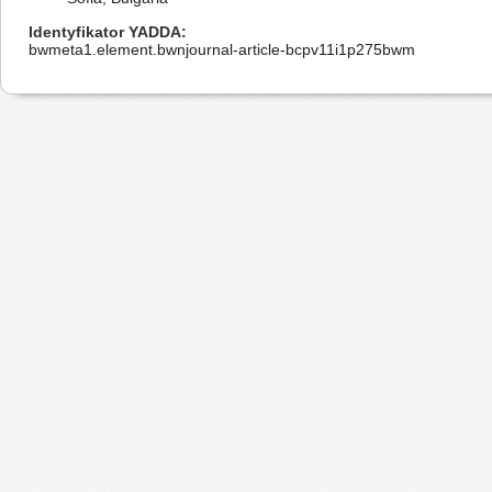
Identyfikator YADDA
bwmeta1.element.bwnjournal-article-bcpv11i1p275bwm