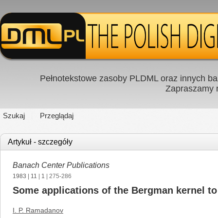
Pełnotekstowe zasoby PLDML oraz innych baz
Zapraszamy
Szukaj
Przeglądaj
Artykuł - szczegóły
Banach Center Publications
1983
|
11
|
1
| 275-286
Some applications of the Bergman kernel to
I. P. Ramadanov