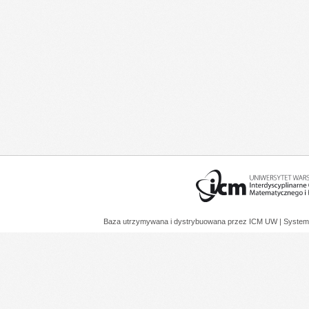
Baza utrzymywana i dystrybuowana przez
ICM UW
| System