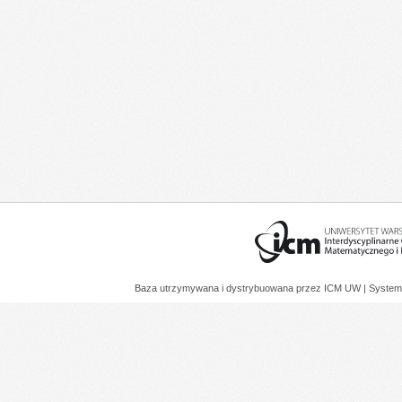
Baza utrzymywana i dystrybuowana przez
ICM UW
| System