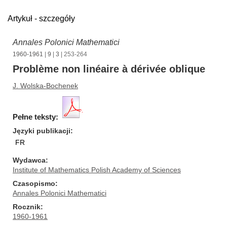
Artykuł - szczegóły
Annales Polonici Mathematici
1960-1961
|
9
|
3
| 253-264
Problème non linéaire à dérivée oblique
J. Wolska-Bochenek
Pełne teksty:
Języki publikacji
FR
Wydawca
Institute of Mathematics Polish Academy of Sciences
Czasopismo
Annales Polonici Mathematici
Rocznik
1960-1961