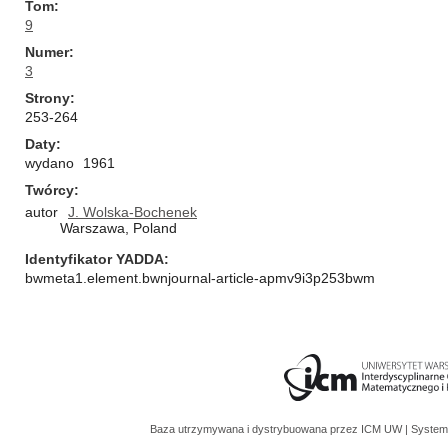
Tom
9
Numer
3
Strony
253-264
Daty
wydano
1961
Twórcy
autor
J. Wolska-Bochenek
Warszawa, Poland
Identyfikator YADDA
bwmeta1.element.bwnjournal-article-apmv9i3p253bwm
Baza utrzymywana i dystrybuowana przez
ICM UW
| System