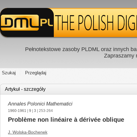
Pełnotekstowe zasoby PLDML oraz innych baz
Zapraszamy
Szukaj
Przeglądaj
Artykuł - szczegóły
Annales Polonici Mathematici
1960-1961
|
9
|
3
| 253-264
Problème non linéaire à dérivée oblique
J. Wolska-Bochenek