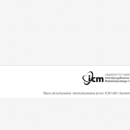
Baza utrzymywana i dystrybuowana przez
ICM UW
| System