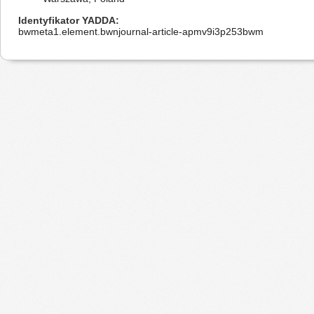
Identyfikator YADDA
bwmeta1.element.bwnjournal-article-apmv9i3p253bwm