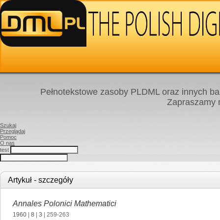
Pełnotekstowe zasoby PLDML oraz innych baz
Zapraszamy
Szukaj
Przeglądaj
Pomoc
O nas
test
Artykuł - szczegóły
Annales Polonici Mathematici
1960
|
8
|
3
| 259-263