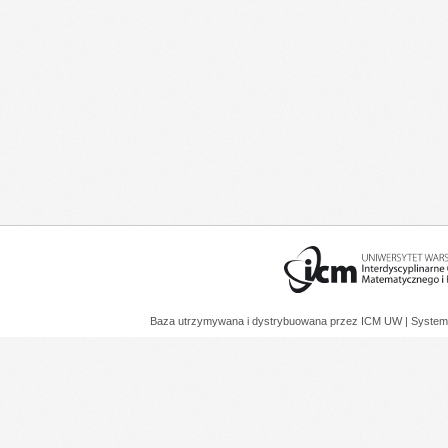
Baza utrzymywana i dystrybuowana przez
ICM UW
| System