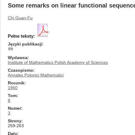
Some remarks on linear functional sequenc
Chi Guan-Fu
Pełne teksty:
Języki publikacji
EN
Wydawca
Institute of Mathematics Polish Academy of Sciences
Czasopismo
Annales Polonici Mathematici
Rocznik
1960
Tom
8
Numer
3
Strony
259-263
Daty