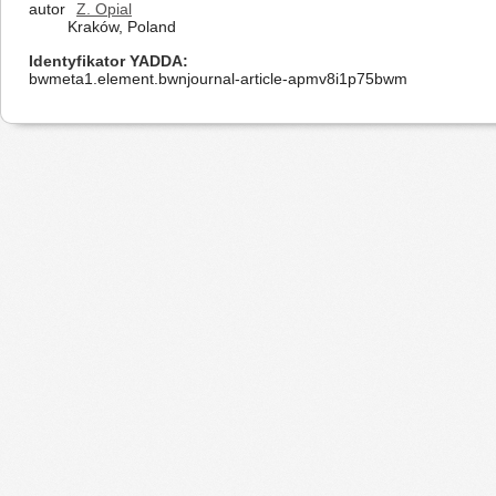
autor
Z. Opial
Kraków, Poland
Identyfikator YADDA
bwmeta1.element.bwnjournal-article-apmv8i1p75bwm