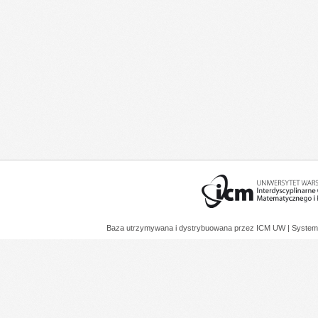
Baza utrzymywana i dystrybuowana przez
ICM UW
| System