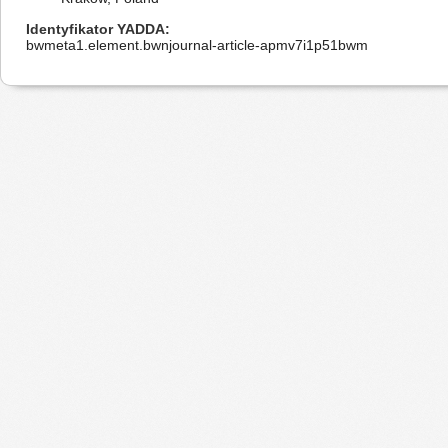
Identyfikator YADDA
bwmeta1.element.bwnjournal-article-apmv7i1p51bwm