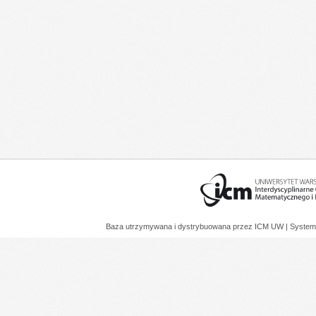
Baza utrzymywana i dystrybuowana przez
ICM UW
| System