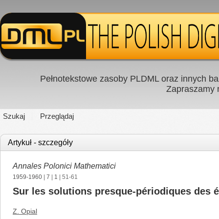
Pełnotekstowe zasoby PLDML oraz innych baz
Zapraszamy
Szukaj
Przeglądaj
Artykuł - szczegóły
Annales Polonici Mathematici
1959-1960
|
7
|
1
| 51-61
Sur les solutions presque-périodiques des é
Z. Opial