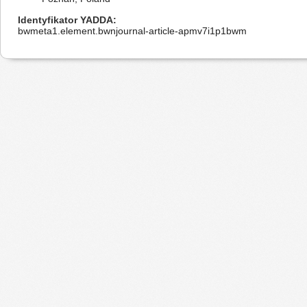
Identyfikator YADDA
bwmeta1.element.bwnjournal-article-apmv7i1p1bwm