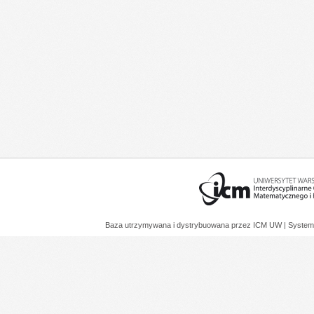
Baza utrzymywana i dystrybuowana przez
ICM UW
| System