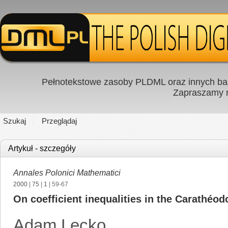
Pełnotekstowe zasoby PLDML oraz innych baz
Zapraszamy
Szukaj
Przeglądaj
Artykuł - szczegóły
Annales Polonici Mathematici
2000
|
75
|
1
| 59-67
On coefficient inequalities in the Carathéod
Adam Lecko