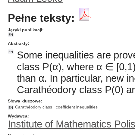
Pełne teksty:
Języki publikacji
EN
Abstrakty
Some inequalities are proved
EN
class P(α), where α ∈ [0,1),
than α. In particular, new in
Carathéodory class P(0) ar
Słowa kluczowe
Carathéodory class
coefficient inequalities
EN
Wydawca
Institute of Mathematics Pol