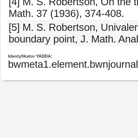
[4] M. S. Robertson, On the t
Math. 37 (1936), 374-408.
[5] M. S. Robertson, Univalent
boundary point, J. Math. Anal
Identyfikator YADDA
bwmeta1.element.bwnjourna