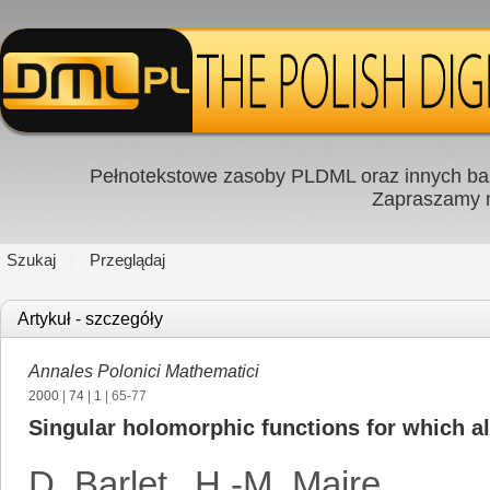
Pełnotekstowe zasoby PLDML oraz innych baz
Zapraszamy
Szukaj
Przeglądaj
Artykuł - szczegóły
Annales Polonici Mathematici
2000
|
74
|
1
| 65-77
Singular holomorphic functions for which al
D. Barlet
,
H.-M. Maire