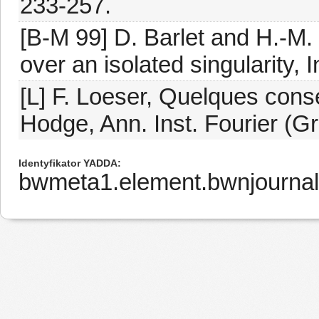
233-257.
[B-M 99] D. Barlet and H.-M. 
over an isolated singularity, 
[L] F. Loeser, Quelques cons
Hodge, Ann. Inst. Fourier (Gr
Identyfikator YADDA
bwmeta1.element.bwnjourna