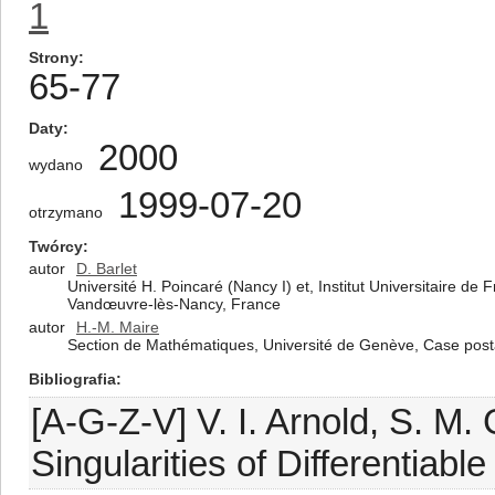
1
Strony
65-77
Daty
2000
wydano
1999-07-20
otrzymano
Twórcy
autor
D. Barlet
Université H. Poincaré (Nancy I) et, Institut Universitaire 
Vandœuvre-lès-Nancy, France
autor
H.-M. Maire
Section de Mathématiques, Université de Genève, Case pos
Bibliografia
[A-G-Z-V] V. I. Arnold, S. M
Singularities of Differentiabl