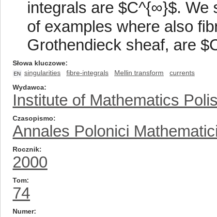
integrals are $C^{∞}$. We 
of examples where also fibr
Grothendieck sheaf, are $
Słowa kluczowe
singularities
fibre-integrals
Mellin transform
currents
EN
Wydawca
Institute of Mathematics Pol
Czasopismo
Annales Polonici Mathematic
Rocznik
2000
Tom
74
Numer