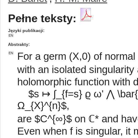
Pełne teksty:
Języki publikacji
EN
Abstrakty
For a germ (X,0) of normal
EN
with an isolated singularity
holomorphic function with df(
$s ↦ ∫_{f=s} ϱ ω' ⋀ \bar{ω
Ω_{X}^{n}$,
are $C^{∞}$ on ℂ* and hav
Even when f is singular, it 