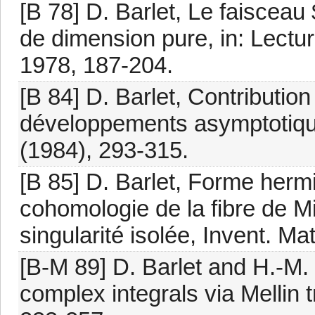
[B 78] D. Barlet, Le faiscea
de dimension pure, in: Lectur
1978, 187-204.
[B 84] D. Barlet, Contributio
développements asymptotique
(1984), 293-315.
[B 85] D. Barlet, Forme herm
cohomologie de la fibre de M
singularité isolée, Invent. Ma
[B-M 89] D. Barlet and H.-M.
complex integrals via Mellin 