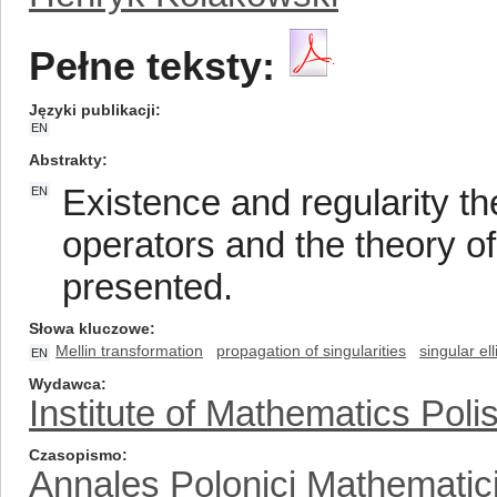
Pełne teksty:
Języki publikacji
EN
Abstrakty
Existence and regularity th
EN
operators and the theory of
presented.
Słowa kluczowe
Mellin transformation
propagation of singularities
singular el
EN
Wydawca
Institute of Mathematics Pol
Czasopismo
Annales Polonici Mathematic