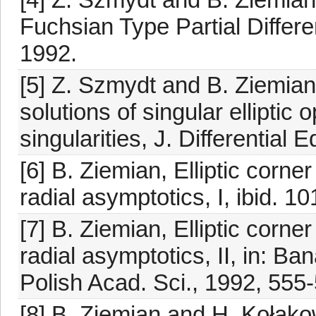
Fuchsian Type Partial Differe
1992.
[5] Z. Szmydt and B. Ziemian,
solutions of singular elliptic
singularities, J. Differential
[6] B. Ziemian, Elliptic corn
radial asymptotics, I, ibid. 1
[7] B. Ziemian, Elliptic corn
radial asymptotics, II, in: Ba
Polish Acad. Sci., 1992, 555
[8] B. Ziemian and H. Kołako