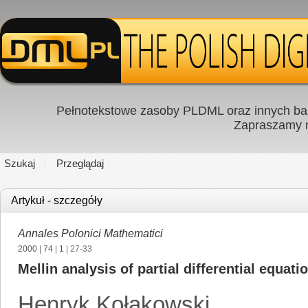
Pełnotekstowe zasoby PLDML oraz innych baz
Zapraszamy
Szukaj
Przeglądaj
Artykuł - szczegóły
Annales Polonici Mathematici
2000
|
74
|
1
| 27-33
Mellin analysis of partial differential equat
Henryk Kołakowski