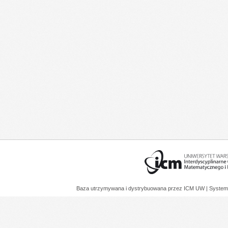
Baza utrzymywana i dystrybuowana przez
ICM UW
| System