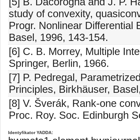
[5] B. Dacorogna and J. P. 
study of convexity, quasiconv
Progr. Nonlinear Differential
Basel, 1996, 143-154.
[6] C. B. Morrey, Multiple Int
Springer, Berlin, 1966.
[7] P. Pedregal, Parametrize
Principles, Birkhäuser, Basel
[8] V. Šverák, Rank-one conv
Proc. Roy. Soc. Edinburgh Se
Identyfikator YADDA