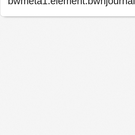
bwmeta1.element.bwnjourna