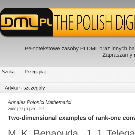
Pełnotekstowe zasoby PLDML oraz innych baz
Zapraszamy
Szukaj
Przeglądaj
Artykuł - szczegóły
Annales Polonici Mathematici
2000
|
73
|
3
| 291-295
Two-dimensional examples of rank-one conv
M. K. Benaouda
,
J. J. Telega