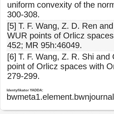
uniform convexity of the norm
300-308.
[5] T. F. Wang, Z. D. Ren an
WUR points of Orlicz spaces
452; MR 95h:46049.
[6] T. F. Wang, Z. R. Shi a
point of Orlicz spaces with O
279-299.
Identyfikator YADDA
bwmeta1.element.bwnjourna