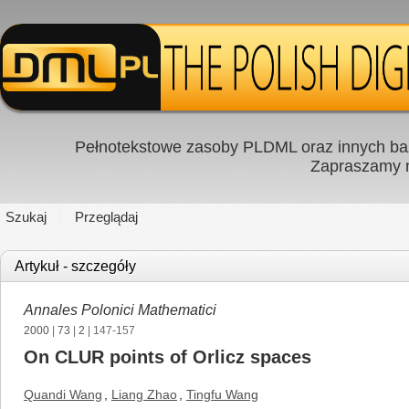
Pełnotekstowe zasoby PLDML oraz innych baz
Zapraszamy
Szukaj
Przeglądaj
Artykuł - szczegóły
Annales Polonici Mathematici
2000
|
73
|
2
| 147-157
On CLUR points of Orlicz spaces
Quandi Wang
,
Liang Zhao
,
Tingfu Wang