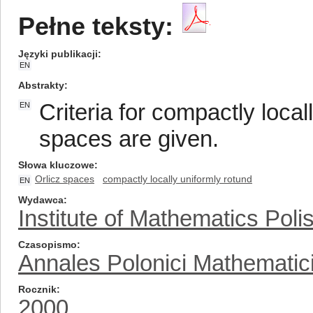
Pełne teksty:
Języki publikacji
EN
Abstrakty
Criteria for compactly local
EN
spaces are given.
Słowa kluczowe
Orlicz spaces
compactly locally uniformly rotund
EN
Wydawca
Institute of Mathematics Pol
Czasopismo
Annales Polonici Mathematic
Rocznik
2000