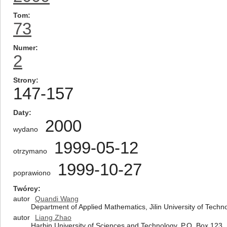
Tom
73
Numer
2
Strony
147-157
Daty
2000
wydano
1999-05-12
otrzymano
1999-10-27
poprawiono
Twórcy
autor
Quandi Wang
Department of Applied Mathematics, Jilin University of Tech
autor
Liang Zhao
Harbin University of Sciences and Technology, P.O. Box 123,