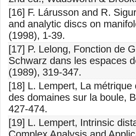
[16] F. Lárusson and R. Sigu
and analytic discs on manifo
(1998), 1-39.
[17] P. Lelong, Fonction de 
Schwarz dans les espaces de
(1989), 319-347.
[18] L. Lempert, La métrique
des domaines sur la boule, B
427-474.
[19] L. Lempert, Intrinsic dis
Complex Analysis and Applicat