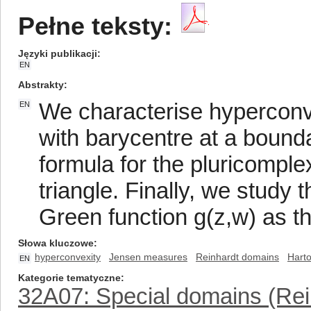
Pełne teksty:
Języki publikacji
EN
Abstrakty
We characterise hyperconv
EN
with barycentre at a bounda
formula for the pluricomple
triangle. Finally, we study 
Green function g(z,w) as th
Słowa kluczowe
hyperconvexity
Jensen measures
Reinhardt domains
Harto
EN
Kategorie tematyczne
32A07: Special domains (Rein