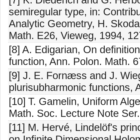
semiregular type, in: Contri
Analytic Geometry, H. Skoda 
Math. E26, Vieweg, 1994, 12
[8] A. Edigarian, On definiti
function, Ann. Polon. Math. 
[9] J. E. Fornæss and J. Wie
plurisubharmonic functions, 
[10] T. Gamelin, Uniform Al
Math. Soc. Lecture Note Ser
[11] M. Hervé, Lindelöf's princ
on Infinite Dimensional Holom