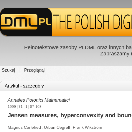
Pełnotekstowe zasoby PLDML oraz innych baz
Zapraszamy
Szukaj
Przeglądaj
Artykuł - szczegóły
Annales Polonici Mathematici
1999
|
71
|
1
| 87-103
Jensen measures, hyperconvexity and bound
Magnus Carlehed
,
Urban Cegrell
,
Frank Wikström