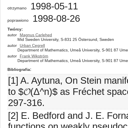
1998-05-11
otrzymano
1998-08-26
poprawiono
Twórcy
autor
Magnus Carlehed
Mid Sweden University, S-831 25 Östersund, Sweden
autor
Urban Cegrell
Department of Mathematics, Umeå University, S-901 87 Um
autor
Frank Wikström
Department of Mathematics, Umeå University, S-901 87 Um
Bibliografia
[1] A. Aytuna, On Stein manif
to $𝓞(Δ^n)$ as Fréchet spac
297-316.
[2] E. Bedford and J. E. For
functions on weakly pseudoc