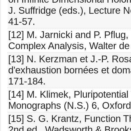
J. Suffridge (eds.), Lecture 
41-57.
[12] M. Jarnicki and P. Pflug
Complex Analysis, Walter de
[13] N. Kerzman et J.-P. Ro
d'exhaustion bornées et doma
171-184.
[14] M. Klimek, Pluripotentia
Monographs (N.S.) 6, Oxford
[15] S. G. Krantz, Function 
2nd ed., Wadsworth & Brook