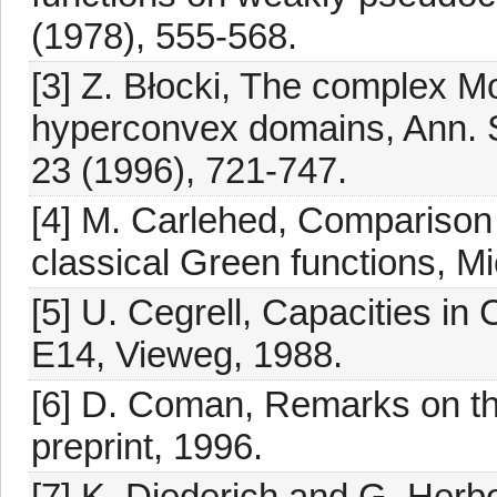
(1978), 555-568.
[3] Z. Błocki, The complex 
hyperconvex domains, Ann. S
23 (1996), 721-747.
[4] M. Carlehed, Comparison 
classical Green functions, M
[5] U. Cegrell, Capacities i
E14, Vieweg, 1988.
[6] D. Coman, Remarks on th
preprint, 1996.
[7] K. Diederich and G. Her