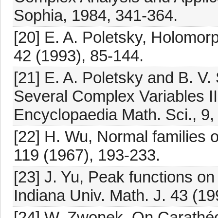
Sophia, 1984, 341-364.
[20] E. A. Poletsky, Holomorp
42 (1993), 85-144.
[21] E. A. Poletsky and B. V. 
Several Complex Variables III
Encyclopaedia Math. Sci., 9,
[22] H. Wu, Normal families 
119 (1967), 193-233.
[23] J. Yu, Peak functions 
Indiana Univ. Math. J. 43 (1
[24] W. Zwonek, On Carathé