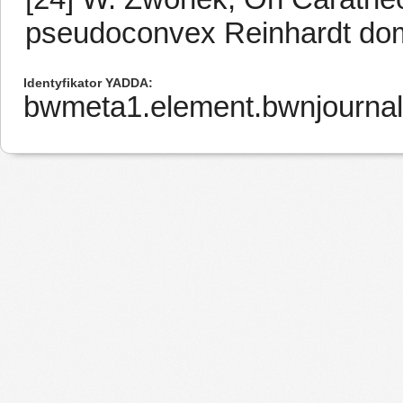
pseudoconvex Reinhardt doma
Identyfikator YADDA
bwmeta1.element.bwnjourna