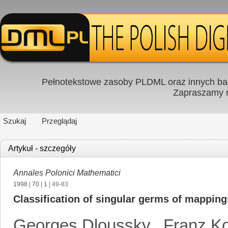
Pełnotekstowe zasoby PLDML oraz innych baz
Zapraszamy
Szukaj
Przeglądaj
Artykuł - szczegóły
Annales Polonici Mathematici
1998
|
70
|
1
| 49-83
Classification of singular germs of mapping
Georges Dloussky
,
Franz Ko