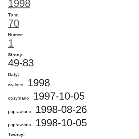
1998
Tom
70
Numer
1
Strony
49-83
Daty
1998
wydano
1997-10-05
otrzymano
1998-08-26
poprawiono
1998-10-05
poprawiono
Twórcy