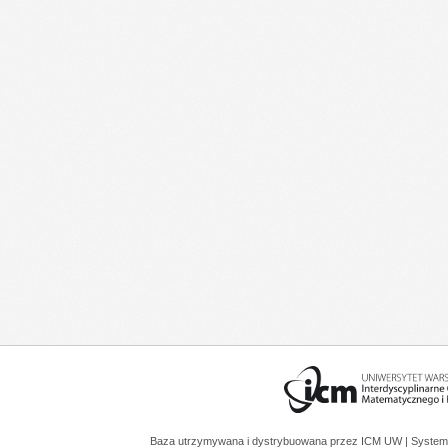
Baza utrzymywana i dystrybuowana przez
ICM UW
| System