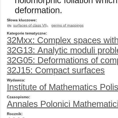
holomorphic foliation which
deformation.
Słowa kluczowe
surfaces of class VII₀
germs of mappings
EN
Kategorie tematyczne
32Mxx: Complex spaces with
32G13: Analytic moduli prob
32G05: Deformations of comp
32J15: Compact surfaces
Wydawca
Institute of Mathematics Pol
Czasopismo
Annales Polonici Mathematic
Rocznik