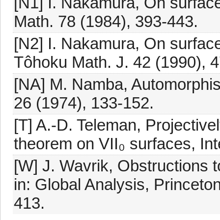
[N1] I. Nakamura, On surfaces
Math. 78 (1984), 393-443.
[N2] I. Nakamura, On surfaces
Tôhoku Math. J. 42 (1990), 
[NA] M. Namba, Automorphism
26 (1974), 133-152.
[T] A.-D. Teleman, Projective
theorem on VII₀ surfaces, Int
[W] J. Wavrik, Obstructions t
in: Global Analysis, Princeto
413.