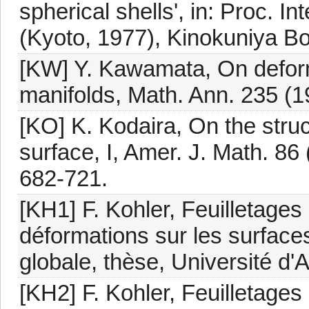
spherical shells', in: Proc. 
(Kyoto, 1977), Kinokuniya Bo
[KW] Y. Kawamata, On deform
manifolds, Math. Ann. 235 (1
[KO] K. Kodaira, On the stru
surface, I, Amer. J. Math. 86 
682-721.
[KH1] F. Kohler, Feuilletages
déformations sur les surface
globale, thèse, Université d'A
[KH2] F. Kohler, Feuilletages