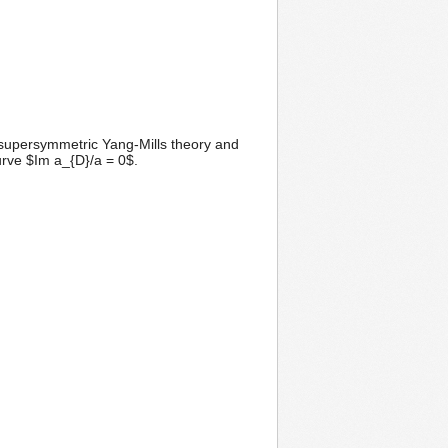
2 supersymmetric Yang-Mills theory and
urve $Im a_{D}/a = 0$.