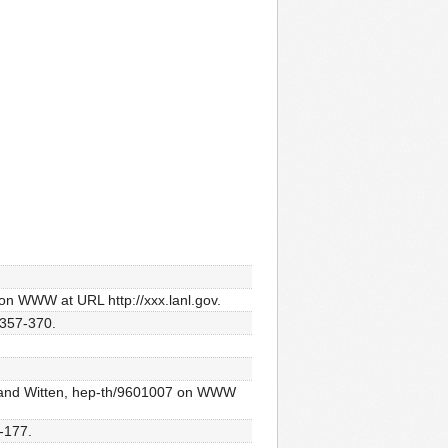
 on WWW at URL http://xxx.lanl.gov.
 357-370.
erg and Witten, hep-th/9601007 on WWW
7-177.