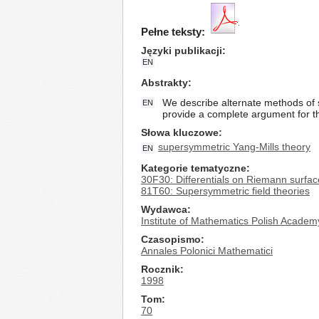
Pełne teksty:
Języki publikacji
EN
Abstrakty
We describe alternate methods of s
EN
provide a complete argument for th
Słowa kluczowe
supersymmetric Yang-Mills theory
EN
Kategorie tematyczne
30F30: Differentials on Riemann surfac
81T60: Supersymmetric field theories
Wydawca
Institute of Mathematics Polish Academ
Czasopismo
Annales Polonici Mathematici
Rocznik
1998
Tom
70