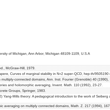
rsity of Michigan, Ann Arbor, Michigan 48109-1109, U.S.A
 ed., McGraw-Hill, 1979.
hapere, Curves of marginal stability in N=2 super-QCD, hep-th/9505190
on multiply-connected domains, Ann. Inst. Fourier (Grenoble) 40 (1990),
 series and holomorphic averaging, Invent. Math. 110 (1992), 23-27.
crete Groups, Springer, 1983.
SU(2) Yang-Mills theory: A pedagogical introduction to the work of Seib
rphic averaging on multiply connected domains, Math. Z. 217 (1994), 16