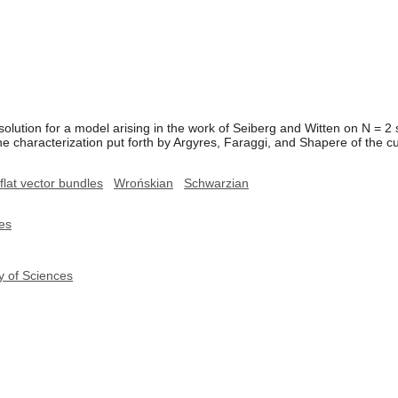
olution for a model arising in the work of Seiberg and Witten on N = 
e characterization put forth by Argyres, Faraggi, and Shapere of the c
flat vector bundles
Wrońskian
Schwarzian
es
y of Sciences