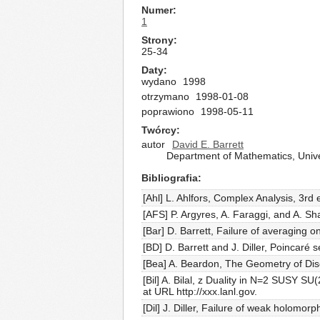
Numer
1
Strony
25-34
Daty
wydano
1998
otrzymano
1998-01-08
poprawiono
1998-05-11
Twórcy
autor
David E. Barrett
Department of Mathematics, Unive
Bibliografia
[Ahl] L. Ahlfors, Complex Analysis, 3rd
[AFS] P. Argyres, A. Faraggi, and A. S
[Bar] D. Barrett, Failure of averaging 
[BD] D. Barrett and J. Diller, Poincaré
[Bea] A. Beardon, The Geometry of Dis
[Bil] A. Bilal, z Duality in N=2 SUSY 
at URL http://xxx.lanl.gov.
[Dil] J. Diller, Failure of weak holomo