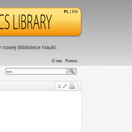
PL
|
EN
nowej Bibliotece Nauki.
O nas
Pomoc
test