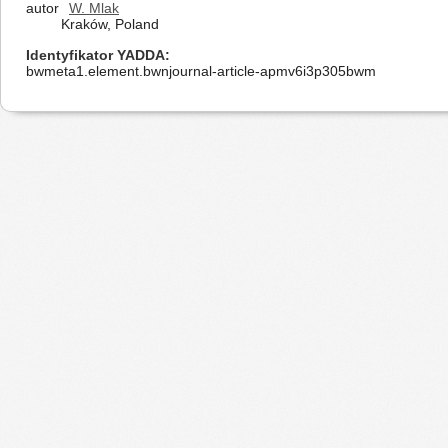
autor
W. Mlak
Kraków, Poland
Identyfikator YADDA
bwmeta1.element.bwnjournal-article-apmv6i3p305bwm