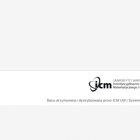
Baza utrzymywana i dystrybuowana przez
ICM UW
| System