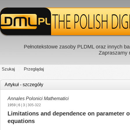
Pełnotekstowe zasoby PLDML oraz innych baz
Zapraszamy
Szukaj
Przeglądaj
Artykuł - szczegóły
Annales Polonici Mathematici
1959
|
6
|
3
| 305-322
Limitations and dependence on parameter of 
equations