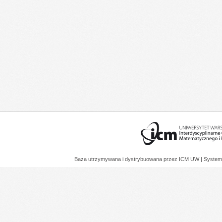
Baza utrzymywana i dystrybuowana przez
ICM UW
| System