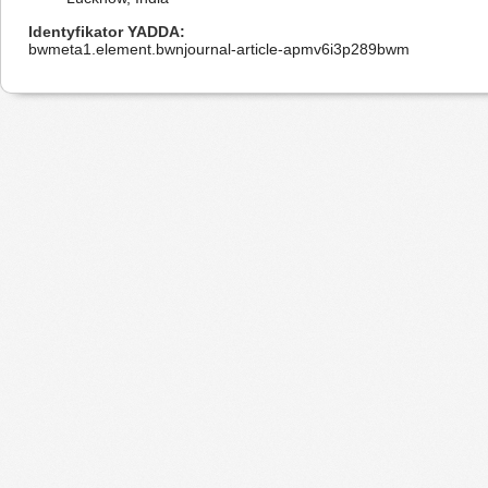
Identyfikator YADDA
bwmeta1.element.bwnjournal-article-apmv6i3p289bwm