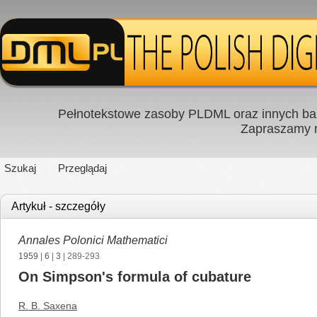
Pełnotekstowe zasoby PLDML oraz innych baz
Zapraszamy
Szukaj
Przeglądaj
Artykuł - szczegóły
Annales Polonici Mathematici
1959
|
6
|
3
| 289-293
On Simpson's formula of cubature
R. B. Saxena