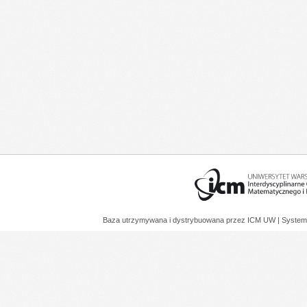
Baza utrzymywana i dystrybuowana przez
ICM UW
| System