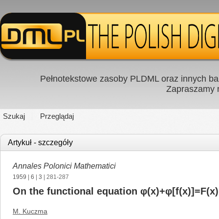
Pełnotekstowe zasoby PLDML oraz innych baz
Zapraszamy
Szukaj
Przeglądaj
Artykuł - szczegóły
Annales Polonici Mathematici
1959
|
6
|
3
| 281-287
On the functional equation φ(x)+φ[f(x)]=F(x)
M. Kuczma