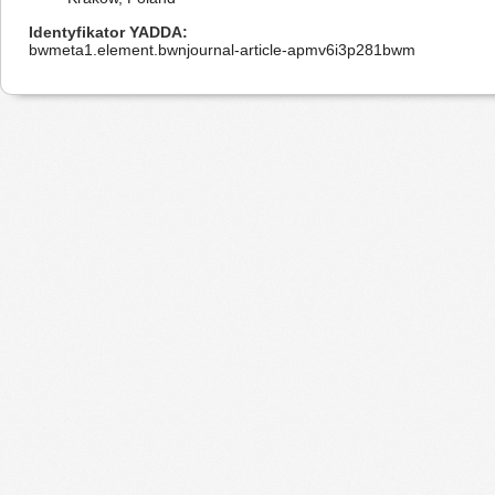
Identyfikator YADDA
bwmeta1.element.bwnjournal-article-apmv6i3p281bwm