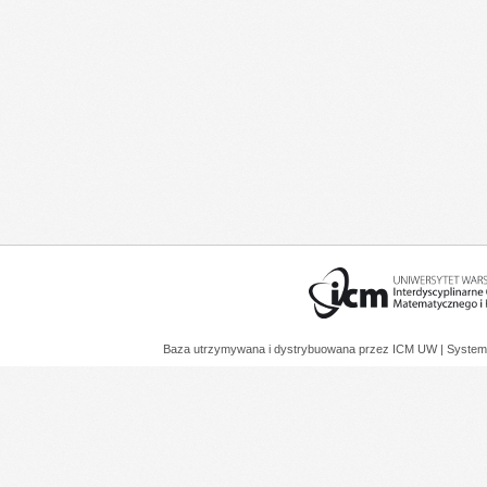
Baza utrzymywana i dystrybuowana przez
ICM UW
| System