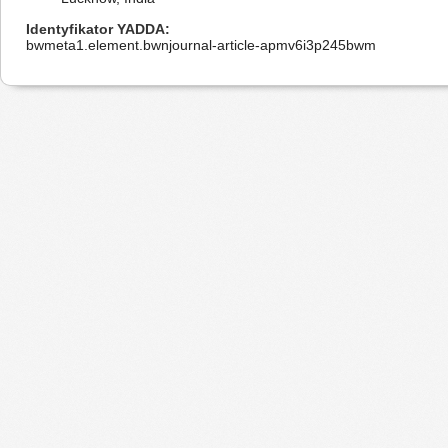
Identyfikator YADDA
bwmeta1.element.bwnjournal-article-apmv6i3p245bwm