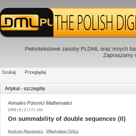
Pełnotekstowe zasoby PLDML oraz innych baz
Zapraszamy
Szukaj
Przeglądaj
Artykuł - szczegóły
Annales Polonici Mathematici
1959
|
6
|
2
| 171-180
On summability of double sequences (II)
Andrzej Alexiewicz
,
Władysław Orlicz