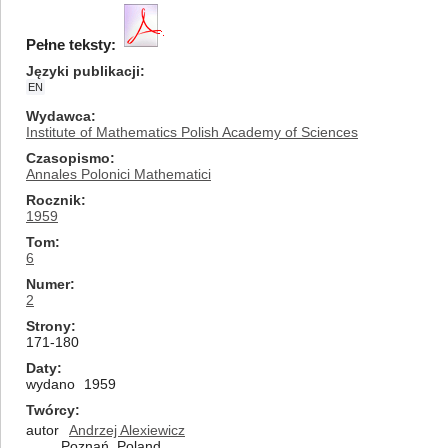
Pełne teksty:
Języki publikacji
EN
Wydawca
Institute of Mathematics Polish Academy of Sciences
Czasopismo
Annales Polonici Mathematici
Rocznik
1959
Tom
6
Numer
2
Strony
171-180
Daty
wydano
1959
Twórcy
autor
Andrzej Alexiewicz
Poznań, Poland