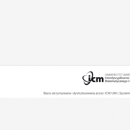
Baza utrzymywana i dystrybuowana przez
ICM UW
| System