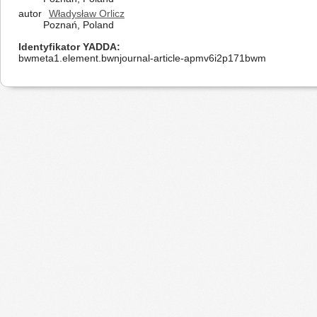
autor
Władysław Orlicz
Poznań, Poland
Identyfikator YADDA
bwmeta1.element.bwnjournal-article-apmv6i2p171bwm