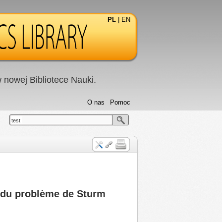
PL
|
EN
nowej Bibliotece Nauki.
O nas
Pomoc
test
s du problème de Sturm