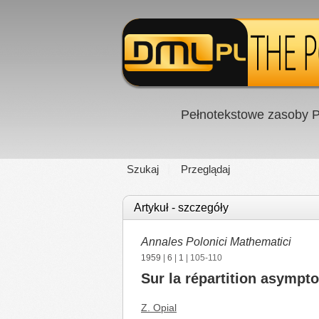
Pełnotekstowe zasoby P
Szukaj
Przeglądaj
Artykuł - szczegóły
Annales Polonici Mathematici
1959
|
6
|
1
| 105-110
Sur la répartition asympt
Z. Opial