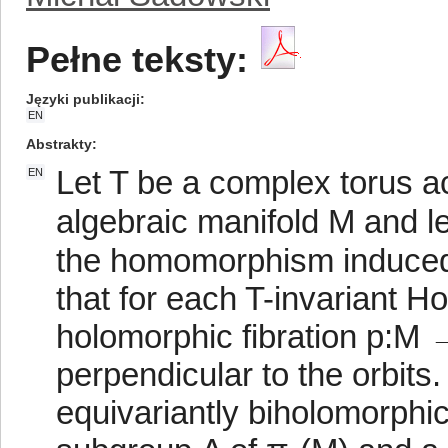
Pełne teksty:
Języki publikacji
EN
Abstrakty
Let T be a complex torus a
EN
algebraic manifold M and l
the homomorphism induced
that for each T-invariant H
holomorphic fibration p:M 
perpendicular to the orbits.
equivariantly biholomorphic 