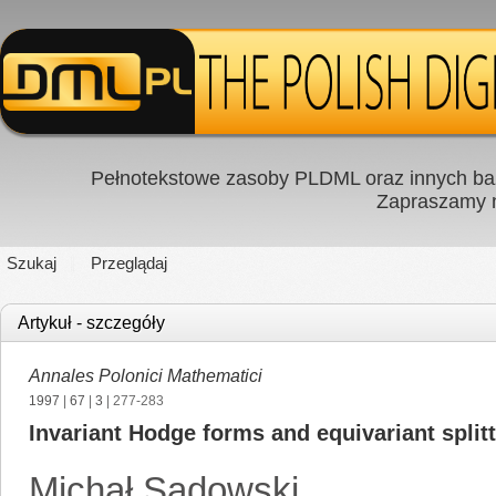
Pełnotekstowe zasoby PLDML oraz innych baz
Zapraszamy
Szukaj
Przeglądaj
Artykuł - szczegóły
Annales Polonici Mathematici
1997
|
67
|
3
| 277-283
Invariant Hodge forms and equivariant split
Michał Sadowski