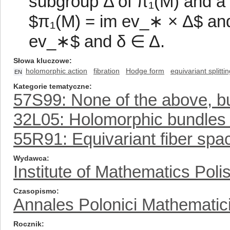
subgroup Δ of π₁(M) and a
$π₁(M) = im ev_∗ × Δ$ and 
ev_∗$ and δ ∈ Δ.
Słowa kluczowe
holomorphic action
fibration
Hodge form
equivariant splitti
EN
Kategorie tematyczne
57S99: None of the above, but
32L05: Holomorphic bundles 
55R91: Equivariant fiber sp
Wydawca
Institute of Mathematics Pol
Czasopismo
Annales Polonici Mathematic
Rocznik