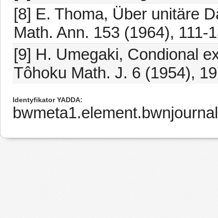
[8] E. Thoma, Über unitäre 
Math. Ann. 153 (1964), 111-1
[9] H. Umegaki, Condional ex
Tôhoku Math. J. 6 (1954), 1
Identyfikator YADDA
bwmeta1.element.bwnjourna