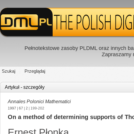
Pełnotekstowe zasoby PLDML oraz innych baz
Zapraszamy
Szukaj
Przeglądaj
Artykuł - szczegóły
Annales Polonici Mathematici
1997
|
67
|
2
| 199-202
On a method of determining supports of Tho
Ernest Płonka