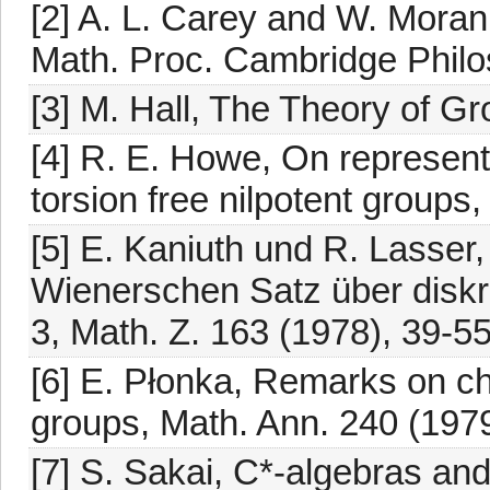
[2] A. L. Carey and W. Moran,
Math. Proc. Cambridge Philo
[3] M. Hall, The Theory of G
[4] R. E. Howe, On representa
torsion free nilpotent groups,
[5] E. Kaniuth und R. Lasser
Wienerschen Satz über diskr
3, Math. Z. 163 (1978), 39-55
[6] E. Płonka, Remarks on cha
groups, Math. Ann. 240 (1979
[7] S. Sakai, C*-algebras an