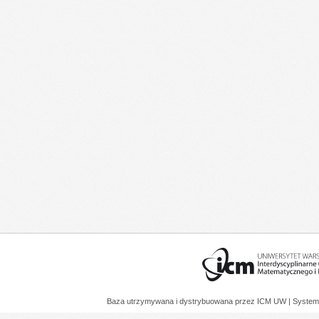
Baza utrzymywana i dystrybuowana przez
ICM UW
| System