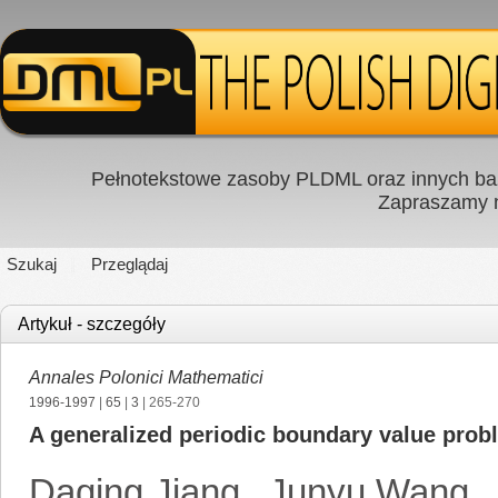
Pełnotekstowe zasoby PLDML oraz innych baz
Zapraszamy
Szukaj
Przeglądaj
Artykuł - szczegóły
Annales Polonici Mathematici
1996-1997
|
65
|
3
| 265-270
A generalized periodic boundary value prob
Daqing Jiang
,
Junyu Wang