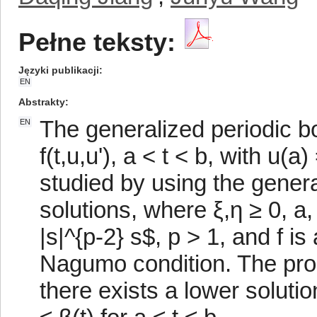
Pełne teksty:
Języki publikacji
EN
Abstrakty
The generalized periodic bo
EN
f(t,u,u'), a < t < b, with u(a
studied by using the gener
solutions, where ξ,η ≥ 0, a
|s|^{p-2} s$, p > 1, and f i
Nagumo condition. The probl
there exists a lower solutio