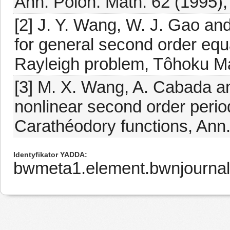
Ann. Polon. Math. 62 (1995),
[2] J. Y. Wang, W. J. Gao an
for general second order equa
Rayleigh problem, Tôhoku Ma
[3] M. X. Wang, A. Cabada an
nonlinear second order perio
Carathéodory functions, Ann.
Identyfikator YADDA
bwmeta1.element.bwnjourna