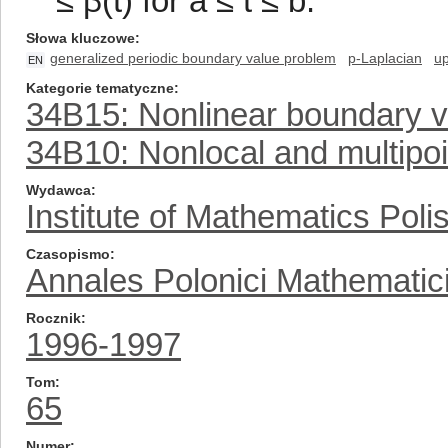
≤ β(t) for a ≤ t ≤ b.
Słowa kluczowe
generalized periodic boundary value problem
p-Laplacian
up
EN
Kategorie tematyczne
34B15: Nonlinear boundary 
34B10: Nonlocal and multipo
Wydawca
Institute of Mathematics Pol
Czasopismo
Annales Polonici Mathematic
Rocznik
1996-1997
Tom
65
Numer