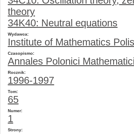
34C10: Oscillation theory, z
theory
34K40: Neutral equations
Wydawca
Institute of Mathematics Pol
Czasopismo
Annales Polonici Mathematic
Rocznik
1996-1997
Tom
65
Numer
1
Strony