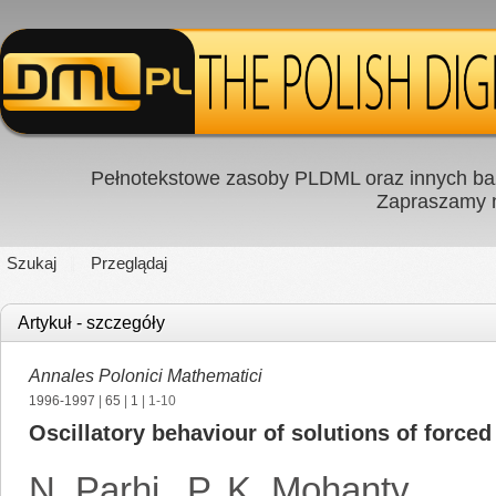
Pełnotekstowe zasoby PLDML oraz innych baz
Zapraszamy
Szukaj
Przeglądaj
Artykuł - szczegóły
Annales Polonici Mathematici
1996-1997
|
65
|
1
| 1-10
Oscillatory behaviour of solutions of forced 
N. Parhi
,
P. K. Mohanty